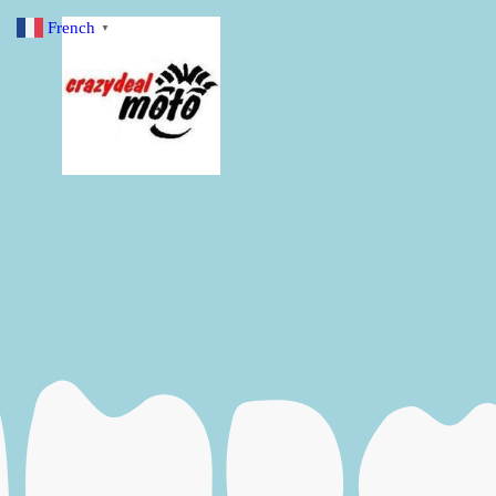
French
▼