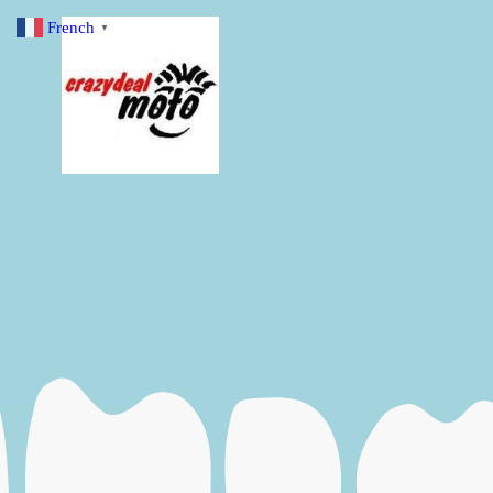
French
▼