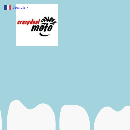
French
▼